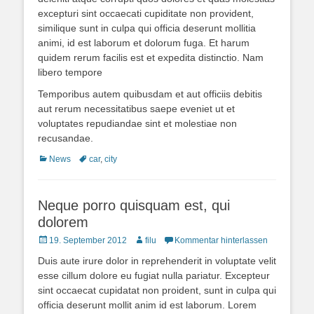
excepturi sint occaecati cupiditate non provident,
similique sunt in culpa qui officia deserunt mollitia
animi, id est laborum et dolorum fuga. Et harum
quidem rerum facilis est et expedita distinctio. Nam
libero tempore
Temporibus autem quibusdam et aut officiis debitis
aut rerum necessitatibus saepe eveniet ut et
voluptates repudiandae sint et molestiae non
recusandae.
Kategorien
Schlagworte
News
car
,
city
Neque porro quisquam est, qui
dolorem
Posted
Autor
19. September 2012
filu
Kommentar hinterlassen
on
Duis aute irure dolor in reprehenderit in voluptate velit
esse cillum dolore eu fugiat nulla pariatur. Excepteur
sint occaecat cupidatat non proident, sunt in culpa qui
officia deserunt mollit anim id est laborum. Lorem