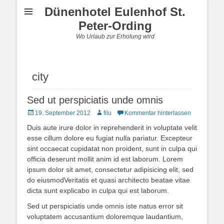
Dünenhotel Eulenhof St.
Peter-Ording
Wo Urlaub zur Erholung wird
city
Sed ut perspiciatis unde omnis
Posted
Autor
19. September 2012
filu
Kommentar hinterlassen
on
Duis aute irure dolor in reprehenderit in voluptate velit
esse cillum dolore eu fugiat nulla pariatur. Excepteur
sint occaecat cupidatat non proident, sunt in culpa qui
officia deserunt mollit anim id est laborum. Lorem
ipsum dolor sit amet, consectetur adipisicing elit, sed
do eiusmodVeritatis et quasi architecto beatae vitae
dicta sunt explicabo in culpa qui est laborum.
Sed ut perspiciatis unde omnis iste natus error sit
voluptatem accusantium doloremque laudantium,