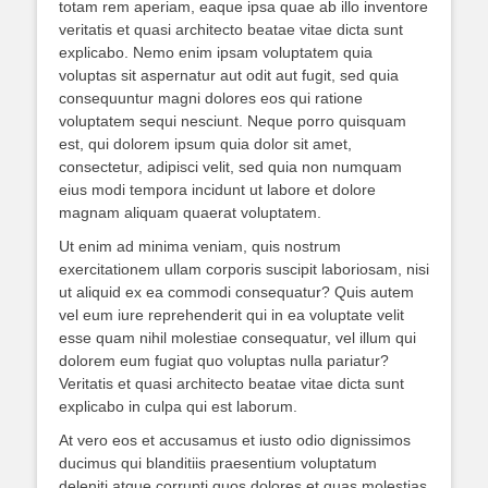
totam rem aperiam, eaque ipsa quae ab illo inventore
veritatis et quasi architecto beatae vitae dicta sunt
explicabo. Nemo enim ipsam voluptatem quia
voluptas sit aspernatur aut odit aut fugit, sed quia
consequuntur magni dolores eos qui ratione
voluptatem sequi nesciunt. Neque porro quisquam
est, qui dolorem ipsum quia dolor sit amet,
consectetur, adipisci velit, sed quia non numquam
eius modi tempora incidunt ut labore et dolore
magnam aliquam quaerat voluptatem.
Ut enim ad minima veniam, quis nostrum
exercitationem ullam corporis suscipit laboriosam, nisi
ut aliquid ex ea commodi consequatur? Quis autem
vel eum iure reprehenderit qui in ea voluptate velit
esse quam nihil molestiae consequatur, vel illum qui
dolorem eum fugiat quo voluptas nulla pariatur?
Veritatis et quasi architecto beatae vitae dicta sunt
explicabo in culpa qui est laborum.
At vero eos et accusamus et iusto odio dignissimos
ducimus qui blanditiis praesentium voluptatum
deleniti atque corrupti quos dolores et quas molestias