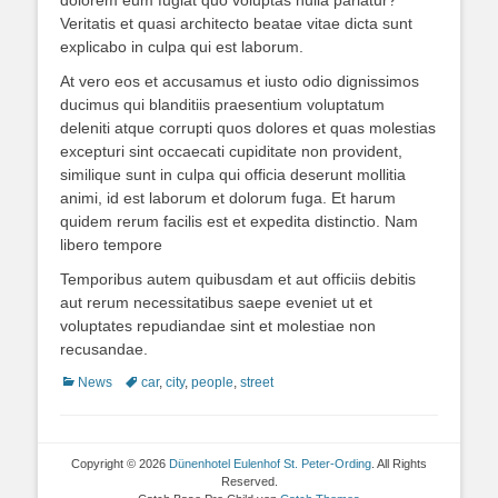
dolorem eum fugiat quo voluptas nulla pariatur?
Veritatis et quasi architecto beatae vitae dicta sunt
explicabo in culpa qui est laborum.
At vero eos et accusamus et iusto odio dignissimos
ducimus qui blanditiis praesentium voluptatum
deleniti atque corrupti quos dolores et quas molestias
excepturi sint occaecati cupiditate non provident,
similique sunt in culpa qui officia deserunt mollitia
animi, id est laborum et dolorum fuga. Et harum
quidem rerum facilis est et expedita distinctio. Nam
libero tempore
Temporibus autem quibusdam et aut officiis debitis
aut rerum necessitatibus saepe eveniet ut et
voluptates repudiandae sint et molestiae non
recusandae.
Kategorien
Schlagworte
News
car
,
city
,
people
,
street
Copyright © 2026
Dünenhotel Eulenhof St. Peter-Ording
. All Rights
Reserved.