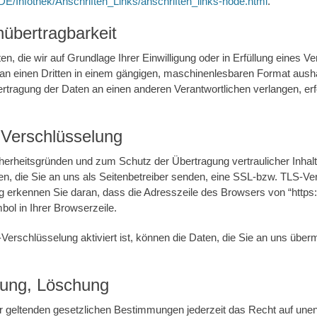
DE/Infothek/Anschriften_Links/anschriften_links-node.html
.
übertragbarkeit
n, die wir auf Grundlage Ihrer Einwilligung oder in Erfüllung eines Ve
r an einen Dritten in einem gängigen, maschinenlesbaren Format aush
ertragung der Daten an einen anderen Verantwortlichen verlangen, erfo
Verschlüsselung
cherheitsgründen und zum Schutz der Übertragung vertraulicher Inhalt
en, die Sie an uns als Seitenbetreiber senden, eine SSL-bzw. TLS-Ve
 erkennen Sie daran, dass die Adresszeile des Browsers von “https://
l in Ihrer Browserzeile.
rschlüsselung aktiviert ist, können die Daten, die Sie an uns übermit
rung, Löschung
geltenden gesetzlichen Bestimmungen jederzeit das Recht auf unent