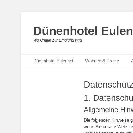
Dünenhotel Eulen
Wo Urlaub zur Erholung wird
Zum
Primäres Menü
Dünenhotel Eulenhof
Wohnen & Preise
A
Inhalt
springen
Datenschutz
1. Datenschut
Allgemeine Hin
Die folgenden Hinweise g
wenn Sie unsere Website 