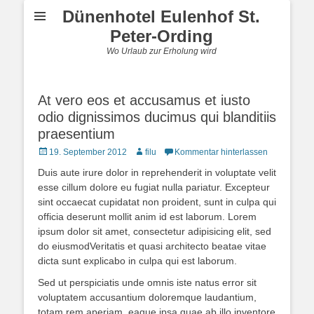
Dünenhotel Eulenhof St.
Peter-Ording
Wo Urlaub zur Erholung wird
At vero eos et accusamus et iusto
odio dignissimos ducimus qui blanditiis
praesentium
Posted
Autor
19. September 2012
filu
Kommentar hinterlassen
on
Duis aute irure dolor in reprehenderit in voluptate velit
esse cillum dolore eu fugiat nulla pariatur. Excepteur
sint occaecat cupidatat non proident, sunt in culpa qui
officia deserunt mollit anim id est laborum. Lorem
ipsum dolor sit amet, consectetur adipisicing elit, sed
do eiusmodVeritatis et quasi architecto beatae vitae
dicta sunt explicabo in culpa qui est laborum.
Sed ut perspiciatis unde omnis iste natus error sit
voluptatem accusantium doloremque laudantium,
totam rem aperiam, eaque ipsa quae ab illo inventore